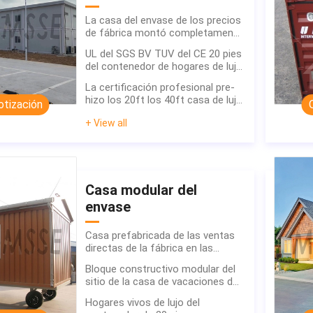
La casa del envase de los precios
de fábrica montó completamente
la casa lista modificada para
UL del SGS BV TUV del CE 20 pies
requisitos particulares venta de
del contenedor de hogares de lujo
casas prefabricada modular de la
prefabricados de la casa
oficina del sitio
La certificación profesional pre-
hizo los 20ft los 40ft casa de lujo
otización
del contenedor que vivía el hogar
+ View all
prefabricado del envase casa
minúscula
Casa modular del
envase
Casa prefabricada de las ventas
directas de la fábrica en las
ruedas/casa minúscula en la casa
Bloque constructivo modular del
prefabricada de las ruedas
sitio de la casa de vacaciones del
envase de la casa minúscula de la
Hogares vivos de lujo del
casa de planta baja