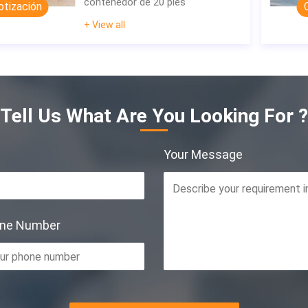
contenedor de 20 pies
otización
+ View all
Tell Us What Are You Looking For ?
Your Message
one Number