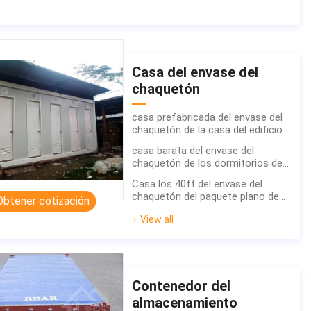
Casa del envase del
chaquetón
casa prefabricada del envase del
chaquetón de la casa del edificio
del envase de la oficina del sitio
casa barata del envase del
de 20 pies en venta en Dubai
chaquetón de los dormitorios de
la casa modular del paquete plano
Casa los 40ft del envase del
de China 20 pies con el cuarto de
chaquetón del paquete plano de
Obtener cotización
baño
Uganda + casa acabada del
+ View all
envase para la oficina
Contenedor del
almacenamiento