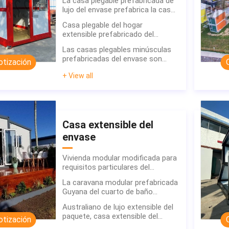
La casa plegable prefabricada de
lujo del envase prefabrica la casa
de la estructura de acero
Casa plegable del hogar
extensible prefabricado del
envase en venta
Las casas plegables minúsculas
prefabricadas del envase son
otización
ampliamente utilizadas en
+ View all
Malasia Singapur
Casa extensible del
envase
Vivienda modular modificada para
requisitos particulares del
apartamento los 20ft/40ft con la
La caravana modular prefabricada
casa de tres habitaciones
Guyana del cuarto de baño
MovileContenedor del EPS
contiene la tienda del origen del
Australiano de lujo extensible del
Carport del hotel del centinela de
paquete, casa extensible del
otización
la oficina de la casa de la caja
envase como una oficina del