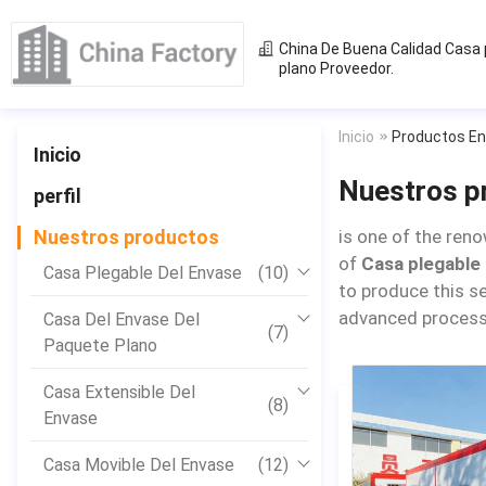
China De Buena Calidad
Casa 
plano
Proveedor.
Inicio
Productos En
Inicio
Nuestros p
perfil
Nuestros productos
is one of the reno
of
Casa plegable
Casa Plegable Del Envase
(10)
to produce this s
advanced process 
Casa Del Envase Del
(7)
Paquete Plano
Casa Extensible Del
(8)
Envase
Casa Movible Del Envase
(12)