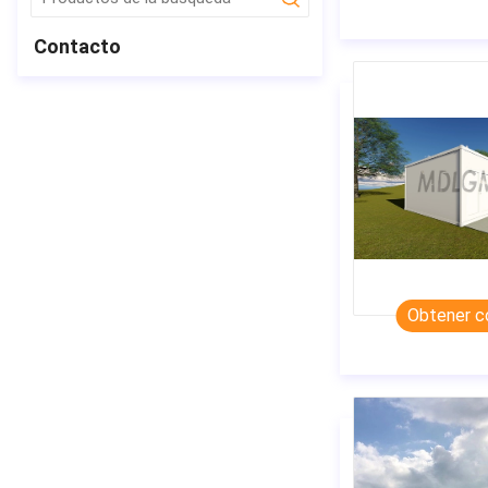
submit
Contacto
Obtener c