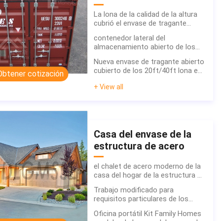
La lona de la calidad de la altura
cubrió el envase de tragante
abierto de los 20ft en venta
contenedor lateral del
almacenamiento abierto de los
40ft en venta
Nueva envase de tragante abierto
cubierto de los 20ft/40ft lona en
Obtener cotización
venta
+ View all
Casa del envase de la
estructura de acero
el chalet de acero moderno de la
casa del hogar de la estructura de
acero del envase de la casa del
Trabajo modificado para
prefabrique del chalet ligero
requisitos particulares de los
prefabricado de lujo del maison
capítulos de acero del envase
prefabricó
Oficina portátil Kit Family Homes