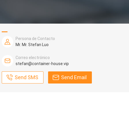
Persona de Contacto
Mr. Mr. Stefan Luo
Correo electrónico
stefan@container-house.vip
Send SMS
Send Email