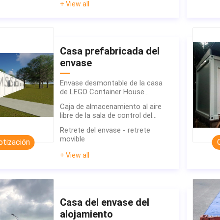
+ View all
sitio/un solo estudio/pequeños
hogares
Casa prefabricada del
envase
Envase desmontable de la casa
de LEGO Container House
Temporory Accommodation del
Caja de almacenamiento al aire
envase de la cabina con la
libre de la sala de control del
Sistema Solar
almacenamiento de la cápsula de
Retrete del envase - retrete
la vertiente modular móvil
movible
otización
económica del almacenamiento
+ View all
Casa del envase del
alojamiento