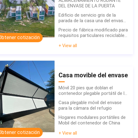
ALMACENAMIENTO RODANTE
DEL ENVASE DE LA PUERTA
Edificio de servicio gris de la
parada de la casa una del envase
del paquete plano
Precio de fábrica modificado para
requisitos particulares reciclable
Obtener cotización
de la oficina móvil de la venta de
+ View all
los trabajadores de la casa móvil
prefabricada caliente del campo
Casa movible del envase
Móvil 20 pies que doblan el
contenedor plegable portátil de la
casa prefabricada del envase en
Casa plegable móvil del envase
venta
para la cámara del refugio
Hogares modulares portátiles de
Mobil del contenedor de China
Obtener cotización
+ View all